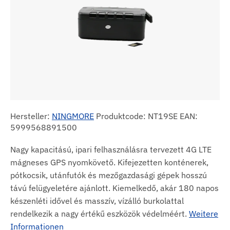
Hersteller:
NINGMORE
Produktcode: NT19SE EAN:
5999568891500
Nagy kapacitású, ipari felhasználásra tervezett 4G LTE
mágneses GPS nyomkövető. Kifejezetten konténerek,
pótkocsik, utánfutók és mezőgazdasági gépek hosszú
távú felügyeletére ajánlott. Kiemelkedő, akár 180 napos
készenléti idővel és masszív, vízálló burkolattal
rendelkezik a nagy értékű eszközök védelméért.
Weitere
Informationen