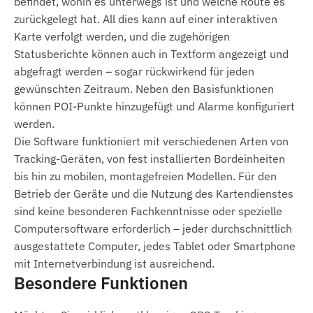
befindet, wohin es unterwegs ist und welche Route es
USB-Ladekabel
zurückgelegt hat. All dies kann auf einer interaktiven
Karte verfolgt werden, und die zugehörigen
Installationsanleitung
Statusberichte können auch in Textform angezeigt und
Nutzungsbedingungen
abgefragt werden – sogar rückwirkend für jeden
gewünschten Zeitraum. Neben den Basisfunktionen
Für den normalen Betrieb des Geräts ist eine
können POI-Punkte hinzugefügt und Alarme konfiguriert
aktive Verbindung zu Standort-Satellitensystemen
werden.
und den Mobilfunknetzen erforderlich. Diese
Die Software funktioniert mit verschiedenen Arten von
gewährleisten die Datenerfassung und
Tracking-Geräten, von fest installierten Bordeinheiten
Übertragung an das Telefon des Nutzers oder an
bis hin zu mobilen, montagefreien Modellen. Für den
das Zentralsystem. Das Gerät kommuniziert über
Betrieb der Geräte und die Nutzung des Kartendienstes
die Netze der Mobilfunkanbieter mittels der
sind keine besonderen Fachkenntnisse oder spezielle
eingesetzten (austauschbaren) SIM-Karte.
Computersoftware erforderlich – jeder durchschnittlich
ausgestattete Computer, jedes Tablet oder Smartphone
Betriebsregion
mit Internetverbindung ist ausreichend.
Besondere Funktionen
4G LTE:
Europa, Asien, Afrika
2G GSM:
Europa, Asien, Afrika, Australien