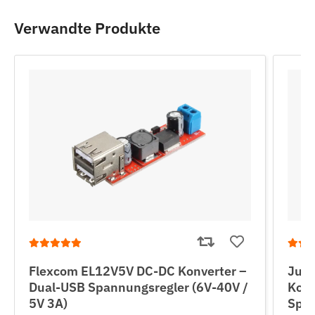
Verwandte Produkte
Flexcom EL12V5V DC-DC Konverter –
Jun
Dual-USB Spannungsregler (6V-40V /
Konv
5V 3A)
Span