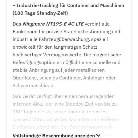
– Industrie-Tracking für Container und Maschinen
(180 Tage Standby-Zeit)
Das
Ningmore NT19S-E 4G LTE
vereint alle
Funktionen für präzise Standortbestimmung und
industrielle Fahrzeugüberwachung, speziell
entwickelt für den langfristigen Schutz
hochwertiger Vermögenswerte. Die magnetische
Befestigungsoption ermöglicht eine schnelle und
stabile Anbringung auf jeder metallischen
Oberfläche, seien es Container, Anhänger oder
Schwermaschinen.
Das Gerät verfügt über einen herausragenden
internen Akku, der eine Standby-Zeit von bis zu
180 Tagen bietet, sowie über ein robustes,
wasserdichtes Gehäuse, das extremen äußeren
Einflüssen standhält. Der Betrieb basiert auf
modernen 4G- und 2G-Netzwerken und kann
Vollständige Beschreibung anzeigen