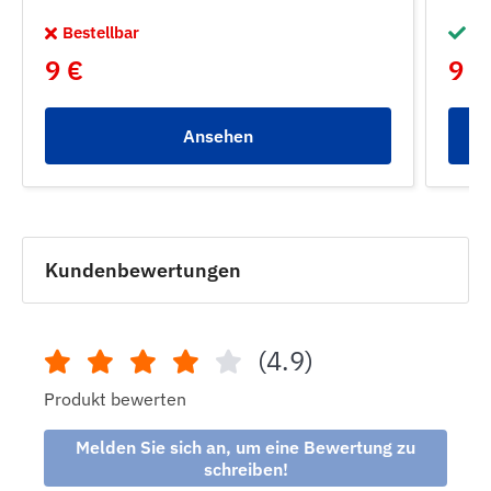
Bestellbar
Au
9 €
9 €
Ansehen
Kundenbewertungen
(4.9)
Produkt bewerten
Melden Sie sich an, um eine Bewertung zu
schreiben!