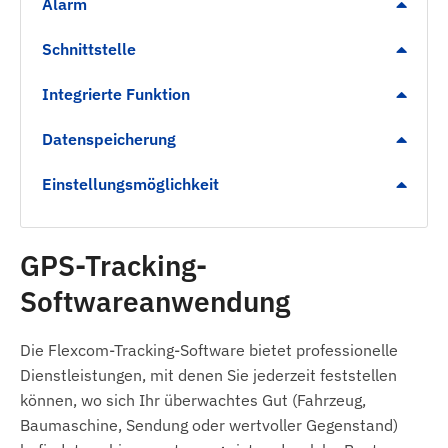
Alarm
LED-Anzeige zur Betriebsüberprüfung sowie
energiesparende Schlafmodi.
Schnittstelle
Sicherheitsalarme
Integrierte Funktion
Abnehm-Alarm:
Sendet eine sofortige
Datenspeicherung
Benachrichtigung, wenn das Gerät von der
Einstellungsmöglichkeit
befestigten Metalloberfläche entfernt wird.
Anzeige bei niedrigem Batteriestand zur
Gewährleistung der Betriebssicherheit.
GPS-Tracking-
Bewegungserkennung aus dem Stand.
Softwareanwendung
Digitaler Zaun (Geofencing): Verlassen oder
Erreichen einer markierten Zone (POI).
Die Flexcom-Tracking-Software bietet professionelle
Packungsinhalt
Dienstleistungen, mit denen Sie jederzeit feststellen
können, wo sich Ihr überwachtes Gut (Fahrzeug,
Ningmore NT19S-E 4G LTE magnetischer GPS-
Baumaschine, Sendung oder wertvoller Gegenstand)
Tracker