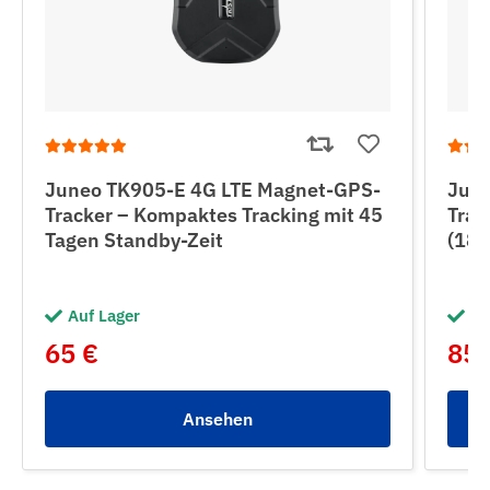
Juneo TK905-E 4G LTE Magnet-GPS-
June
Tracker – Kompaktes Tracking mit 45
Trac
Tagen Standby-Zeit
(180
Auf Lager
Au
65 €
85 
Ansehen