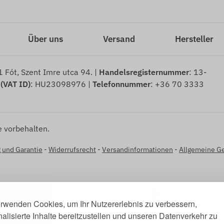
Über uns
Versand
Hersteller
 Fót, Szent Imre utca 94. |
Handelsregisternummer
: 13-
 (VAT ID)
: HU23098976 |
Telefonnummer
: +36 70 3333
 vorbehalten.
 und Garantie
-
Widerrufsrecht
-
Versandinformationen
-
Allgemeine G
erwenden Cookies, um Ihr Nutzererlebnis zu verbessern,
alisierte Inhalte bereitzustellen und unseren Datenverkehr zu