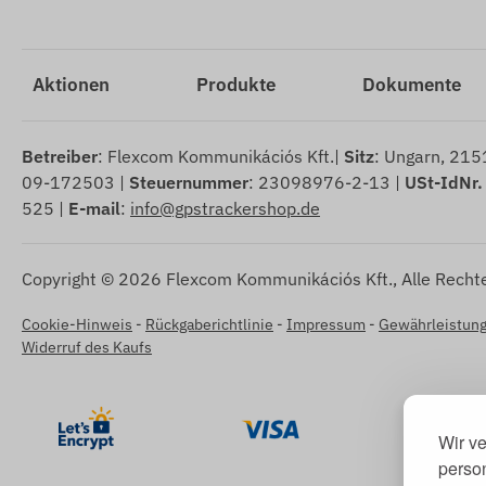
Aktionen
Produkte
Dokumente
Betreiber
: Flexcom Kommunikációs Kft.|
Sitz
: Ungarn, 2151
09-172503 |
Steuernummer
: 23098976-2-13 |
USt-IdNr.
525 |
E-mail
:
info@gpstrackershop.de
Copyright © 2026 Flexcom Kommunikációs Kft., Alle Rechte
Cookie-Hinweis
-
Rückgaberichtlinie
-
Impressum
-
Gewährleistung
Widerruf des Kaufs
Wir v
person