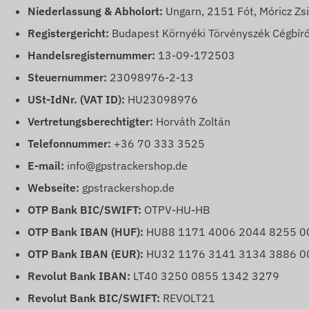
Niederlassung & Abholort:
Ungarn, 2151 Fót, Móricz Zs
Registergericht:
Budapest Környéki Törvényszék Cégbíró
Handelsregisternummer:
13-09-172503
Steuernummer:
23098976-2-13
USt-IdNr. (VAT ID):
HU23098976
Vertretungsberechtigter:
Horváth Zoltán
Telefonnummer:
+36 70 333 3525
E-mail:
info@gpstrackershop.de
Webseite:
gpstrackershop.de
OTP Bank BIC/SWIFT:
OTPV-HU-HB
OTP Bank IBAN (HUF):
HU88 1171 4006 2044 8255 0
OTP Bank IBAN (EUR):
HU32 1176 3141 3134 3886 0
Revolut Bank IBAN:
LT40 3250 0855 1342 3279
Revolut Bank BIC/SWIFT:
REVOLT21