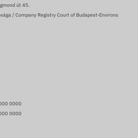
igmond út 45.
sága / Company Registry Court of Budapest-Environs
000 0000
000 0000