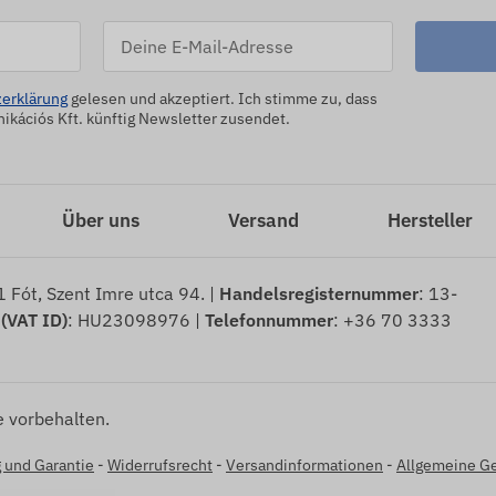
erklärung
gelesen und akzeptiert. Ich stimme zu, dass
kációs Kft. künftig Newsletter zusendet.
Über uns
Versand
Hersteller
 Fót, Szent Imre utca 94. |
Handelsregisternummer
: 13-
 (VAT ID)
: HU23098976 |
Telefonnummer
: +36 70 3333
 vorbehalten.
 und Garantie
-
Widerrufsrecht
-
Versandinformationen
-
Allgemeine G