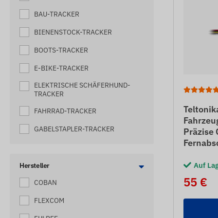
BAU-TRACKER
BIENENSTOCK-TRACKER
BOOTS-TRACKER
E-BIKE-TRACKER
ELEKTRISCHE SCHÄFERHUND-
TRACKER
Teltoni
FAHRRAD-TRACKER
Fahrzeu
GABELSTAPLER-TRACKER
Präzise
Fernabs
HARVESTER-TRACKER
Auf La
HUNDETRACKER
Hersteller
55 €
COBAN
KATZEN-TRACKER
FLEXCOM
KLEINE LKW-TRACKER