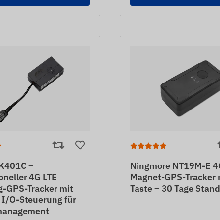
K401C –
Ningmore NT19M-E 4
oneller 4G LTE
Magnet-GPS-Tracker 
g-GPS-Tracker mit
Taste – 30 Tage Stand
r I/O-Steuerung für
management