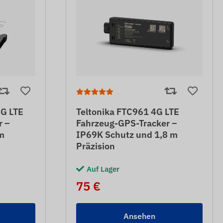
4G LTE
Teltonika FTC961 4G LTE
r –
Fahrzeug-GPS-Tracker –
m
IP69K Schutz und 1,8 m
Präzision
Auf Lager
75 €
Ansehen