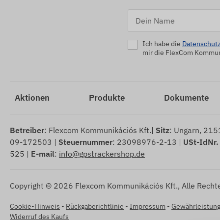
Ich habe die
Datenschutz
mir die FlexCom Kommuni
Aktionen
Produkte
Dokumente
Betreiber
: Flexcom Kommunikációs Kft.|
Sitz
: Ungarn, 2151
09-172503 |
Steuernummer
: 23098976-2-13 |
USt-IdNr.
525 |
E-mail
:
info@gpstrackershop.de
Copyright © 2026 Flexcom Kommunikációs Kft., Alle Rechte
Cookie-Hinweis
-
Rückgaberichtlinie
-
Impressum
-
Gewährleistung
Widerruf des Kaufs