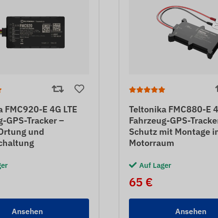
ka FMC920-E 4G LTE
Teltonika FMC880-E 
g-GPS-Tracker –
Fahrzeug-GPS-Tracke
 Ortung und
Schutz mit Montage i
chaltung
Motorraum
ger
Auf Lager
65 €
Ansehen
Ansehen