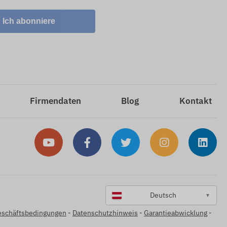
Ich abonniere
Firmendaten
Blog
Kontakt
Deutsch
▼
eschäftsbedingungen
-
Datenschutzhinweis
-
Garantieabwicklung
-